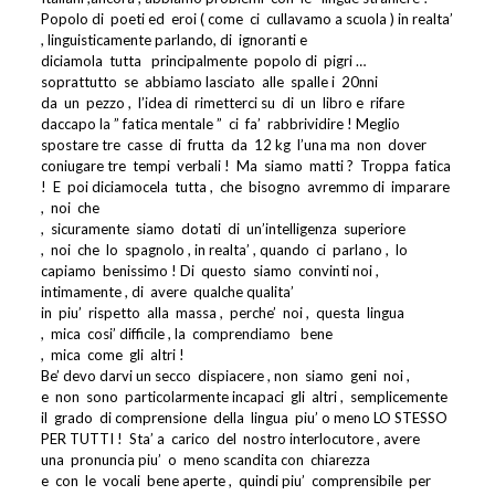
Popolo di
poeti ed
eroi ( come
ci
cullavamo a scuola ) in realta’
, linguisticamente parlando, di
ignoranti e
diciamola
tutta
principalmente
popolo di
pigri …
soprattutto
se
abbiamo lasciato
alle
spalle i
20nni
da
un
pezzo ,
l’idea di
rimetterci su
di
un
libro e
rifare
daccapo la ” fatica mentale ”
ci
fa’
rabbrividire ! Meglio
spostare tre
casse
di
frutta
da
12 kg
l’una ma
non
dover
coniugare tre
tempi
verbali !
Ma
siamo
matti ?
Troppa
fatica
!
E
poi diciamocela
tutta ,
che
bisogno
avremmo di
imparare
,
noi
che
,
sicuramente
siamo
dotati
di
un’intelligenza
superiore
,
noi
che
lo
spagnolo , in realta’ , quando
ci
parlano ,
lo
capiamo
benissimo ! Di
questo
siamo
convinti noi ,
intimamente , di
avere
qualche qualita’
in
piu’
rispetto
alla
massa ,
perche’
noi ,
questa
lingua
,
mica
cosi’ difficile , la
comprendiamo
bene
,
mica
come
gli
altri !
Be’ devo darvi un secco
dispiacere , non
siamo
geni
noi ,
e
non
sono
particolarmente incapaci
gli
altri ,
semplicemente
il
grado
di comprensione
della
lingua
piu’ o meno LO STESSO
PER TUTTI !
Sta’ a
carico
del
nostro interlocutore , avere
una
pronuncia piu’
o
meno scandita con
chiarezza
e
con
le
vocali
bene aperte ,
quindi piu’
comprensibile
per