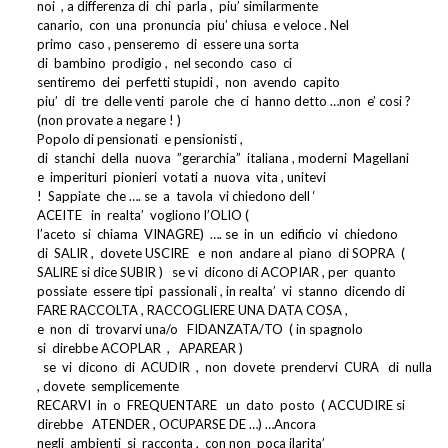
noi
, a differenza di
chi
parla ,
piu’ similarmente
canario,
con
una
pronuncia
piu’ chiusa
e veloce . Nel
primo
caso , penseremo
di
essere una sorta
di
bambino
prodigio ,
nel secondo
caso
ci
sentiremo
dei
perfetti stupidi ,
non
avendo
capito
piu’
di
tre
delle venti
parole
che
ci
hanno detto …non
e’ cosi ?
(non provate a negare ! )
Popolo di pensionati
e pensionisti ,
di
stanchi
della
nuova
”gerarchia”
italiana , moderni
Magellani
e
imperituri
pionieri
votati a
nuova
vita , unitevi
!
Sappiate
che …. se
a
tavola
vi chiedono dell ‘
ACEITE
in
realta’
vogliono l’OLIO (
l’aceto
si
chiama
VINAGRE)
…. se
in
un
edificio
vi
chiedono
di
SALIR ,
dovete USCIRE
e
non
andare al
piano
di SOPRA
(
SALIRE si dice SUBIR )
se vi
dicono di ACOPIAR , per
quanto
possiate
essere tipi
passionali , in realta’
vi
stanno
dicendo di
FARE RACCOLTA , RACCOGLIERE UNA DATA COSA ,
e
non
di
trovarvi una/o
FIDANZATA/TO
( in spagnolo
si
direbbe ACOPLAR
,
APAREAR )
se
vi
dicono
di
ACUDIR
,
non
dovete
prendervi
CURA
di
nulla
, dovete
semplicemente
RECARVI
in
o
FREQUENTARE
un
dato
posto
( ACCUDIRE si
direbbe
ATENDER , OCUPARSE DE …) …Ancora
negli
ambienti
si
racconta ,
con non
poca ilarita’