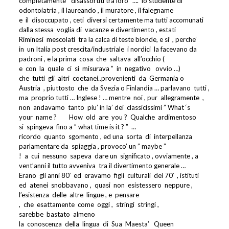
completamente
”disassortiti tra loro ”….
lo studente di
odontoiatria , il laureando , il muratore , il falegname
e
il
disoccupato , ceti
diversi certamente ma tutti accomunati
dalla stessa
voglia di
vacanze e divertimento , estati
Riminesi
mescolati
tra la calca di teste bionde, e si’ , perche’
in
un Italia post crescita/industriale
i nordici
la facevano da
padroni , e la prima
cosa
che
saltava
all’occhio (
e
con
la
quale
ci
si
misurava ”
in
negativo
ovvio …)
che
tutti
gli
altri
coetanei..provenienti
da
Germania o
Austria
, piuttosto
che
da Svezia o Finlandia … parlavano
tutti ,
ma
proprio tutti … Inglese ! … mentre
noi , pur
allegramente
,
non
andavamo
tanto
piu’ in la’ dei
classicissimi ” What ‘s
your
name ?
How
old
are
you ?
Qualche
ardimentoso
si
spingeva
fino a ” what time is it ? ”
…
ricordo
quanto
sgomento , ed una
sorta
di
interpellanza
parlamentare da
spiaggia , provoco’ un ” maybe ”
!
a
cui
nessuno
sapeva
dare un
significato , ovviamente , a
vent’anni il tutto avveniva
tra il divertimento generale …
Erano
gli anni 80′
ed
eravamo
figli
culturali
dei 70′
, istituti
ed
atenei
snobbavano ,
quasi
non
esistessero
neppure ,
l’esistenza
delle
altre
lingue , e
pensare
,
che
esattamente
come
oggi ,
stringi
stringi ,
sarebbe
bastato
almeno
la
conoscenza
della
lingua
di
Sua
Maesta’
Queen