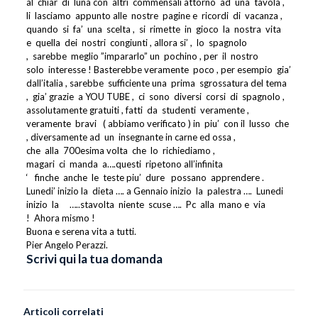
al
chiar
di
luna con
altri
commensali attorno
ad
una
tavola ,
li
lasciamo
appunto alle
nostre
pagine e
ricordi
di
vacanza ,
quando
si
fa’
una
scelta ,
si
rimette
in
gioco
la
nostra
vita
e
quella
dei
nostri
congiunti , allora si’ ,
lo
spagnolo
,
sarebbe
meglio ”impararlo” un
pochino , per
il
nostro
solo
interesse ! Basterebbe veramente
poco , per esempio
gia’
dall’italia , sarebbe
sufficiente una
prima
sgrossatura del tema
,
gia’ grazie
a YOU TUBE ,
ci
sono
diversi
corsi
di
spagnolo ,
assolutamente gratuiti , fatti
da
studenti
veramente ,
veramente
bravi
( abbiamo verificato ) in
piu’
con il
lusso
che
, diversamente ad
un
insegnante in carne ed ossa ,
che
alla
700esima volta
che
lo
richiediamo ,
magari
ci
manda
a….questi
ripetono all’infinita
‘
finche
anche
le
teste piu’
dure
possano
apprendere .
Lunedi’ inizio la
dieta …. a Gennaio inizio
la
palestra ….
Lunedi
inizio
la
…..stavolta
niente
scuse ….
Pc
alla
mano e
via
!
Ahora mismo !
Buona e serena vita a tutti.
Pier Angelo Perazzi.
Scrivi qui la tua domanda
Articoli correlati