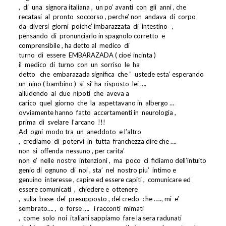
,
di
una
signora italiana ,
un po’ avanti
con
gli
anni , che
recatasi
al
pronto
soccorso , perche’ non
andava
di
corpo
da
diversi
giorni
poiche’ imbarazzata
di
intestino
,
pensando
di
pronunciarlo in spagnolo corretto
e
comprensibile , ha detto al
medico
di
turno
di
essere
EMBARAZADA ( cioe’ incinta )
il
medico
di
turno
con
un
sorriso
le
ha
detto
che
embarazada significa
che ”
ustede esta’ esperando
un
nino ( bambino )
si
si’ ha
risposto
lei ….
alludendo
ai
due
nipoti
che
aveva a
carico
quel
giorno
che
la
aspettavano in
albergo …
ovviamente hanno
fatto
accertamenti in
neurologia ,
prima
di
svelare
l’arcano
!!!
Ad
ogni
modo tra
un
aneddoto
e l’altro
,
crediamo
di
potervi
in
tutta
franchezza dire che ….
non
si
offenda
nessuno , per carita’
non
e’
nelle
nostre
intenzioni ,
ma
poco
ci
fidiamo dell’intuito
genio di
ognuno
di
noi , sta’
nel
nostro piu’
intimo e
genuino
interesse , capire ed essere capiti ,
comunicare ed
essere comunicati
,
chiedere e
ottenere
,
sulla
base
del
presupposto , del credo
che ….., mi
e’
sembrato…. ,
o
forse ….
i racconti
mimati
,
come
solo
noi
italiani sappiamo
fare la sera radunati