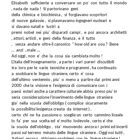
Elisabeth
sufficiente
a
conversare
un
po’
con
tutto
il
mondo
, nada de
nada !
Si partorivano
geni
della
chimica
e
biochimica ,
si
forgiavano scopritori
di
nuove
galassie ,
si plasmavamo ingegneri nucleari
e
si
davano natali e
lustri
a
premi
nobel
nei
piu’
disparati
campi ,
e
poi
ancora
architetti
, attori, artisti , e
geni
della
finanza , e
il
tutto
,
senza
andare
oltre il canonico
” how old are
you ?
Bene
…
anzi
..male ….
Ad oggi , non
e’
che
la
cosa
sia
cambiata molto !
L’italia dell’insegnamento , a parte i
vari
pareri
discutibili
tra
loro per le
varie
tecniche e programmi , ha continuato
a
snobbare le
lingue
straniere, certo
e’
cosa
dell’ultimo
ventennio , piu’
o
meno a
partire dai
primi anni
2000
che la
visione e
l’esigenza di
comunicare con
i
paesi
esteri anche a carattere culturale abbia
preso piu’ in
seria
considerazione l’inserimento delle lingue
straniere
gia’
nella
scuola
dell’obbligo ( complice
sicuramente
la
possibilita’/esigenza creata
da
internet ) ,
certo
chi
ne
ha
passione o
sceglie un
certo
cammino liceale
lo
fa’
per
sua
scelta ed
e’ molto
lodevole , certo e’ che
la
scuola
dell’obbligo ,
sta’
muovendo
ancora i
primi ed incerti
passi sul terreno
minato delle
lingue
straniere . Oggi noi tutti ,
Italiani ,ancora , abbiamo problemi
con
le
lingue straniere !