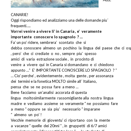
CANARIE!
Oggi rispondiamo ed analizziamo una delle domande piu´
frequenti…..
Vorrei venire a vivere li’ in Canaria , e’
veramente
importante
conoscere lo spagnolo
? …
Fa’ un po’ ridere, sembrera’
scontato
che
si
debba
conoscere
almeno
un
pochino
la
lingua
del
paese
che
ci
os
, pero’
che
ci
crediate
o
no , sempre
piu’
spesso
amici
di
varia
estrazione sociale ,
in
procinto di
venire
a
vivere
qui
in Canaria si domandano
e
ci
chiedono
appunto …”
E’ IMPORTANTE CONOSCERE LO SPAGNOLO
? ”
… Cio’ perche’ , evidentemente , molta
gente , per assonanza
dei
termini e la fonetica MOLTO simile all´ Italiano,
pensa
che
se
ne
possa
fare
a meno …
Bene
facciamo
un’analisi
accorata di questa
lingua
moltosimilarmente
rassomigliante alla
nostra
lingua
madre
e
vediamo
assieme
se
veramente ” ne
possiamo
fare
a
meno ” oppure
se
sia
piu’
necessario ” imparane
”
almeno
un
po’ !
Vecchie
memorie
di
gioventu’ ci
riportano
con
la
mente
a
vacanze ” quelle
dei 20nni ” , in
gruppetti
di 6/7 amici