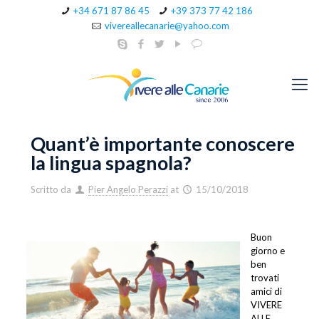
+34 671 87 86 45
+39 373 77 42 186
vivereallecanarie@yahoo.com
Quant’è importante conoscere
la lingua spagnola?
Scritto da
Pier Angelo Perazzi
at
15/10/2018
Buon
giorno e
ben
trovati
amici di
VIVERE
ALLE