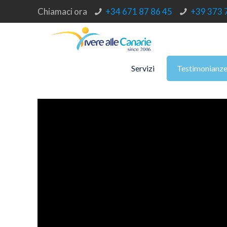
Chiamaci ora
+34 671 87 86 45
+39 373 
Servizi
Testimonianz