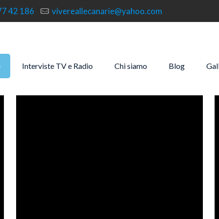
77 42 186
vivereallecanarie@yahoo.com
e
Interviste TV e Radio
Chi siamo
Blog
Gal