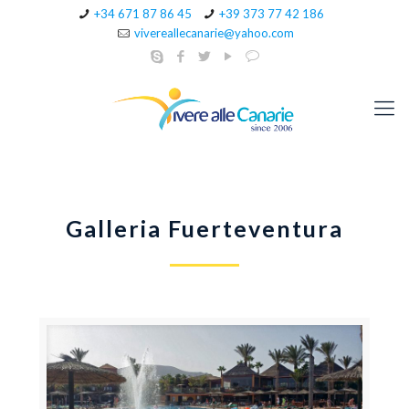
+34 671 87 86 45
+39 373 77 42 186
vivereallecanarie@yahoo.com
Galleria Fuerteventura