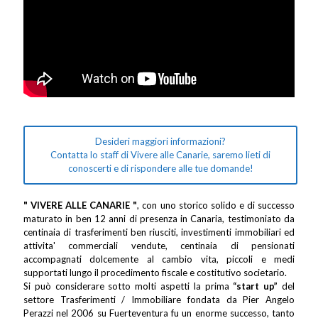
Desideri maggiori informazioni?
Contatta lo staff di Vivere alle Canarie, saremo lieti di
conoscerti e di rispondere alle tue domande!
" VIVERE ALLE CANARIE "
, con uno storico solido e di successo
maturato in ben 12 anni di presenza in Canaria, testimoniato da
centinaia di trasferimenti ben riusciti, investimenti immobiliari ed
attivita' commerciali vendute, centinaia di pensionati
accompagnati dolcemente al cambio vita, piccoli e medi
supportati lungo il procedimento fiscale e costitutivo societario.
Si può considerare sotto molti aspetti la prima
“start up”
del
settore Trasferimenti / Immobiliare fondata da Pier Angelo
Perazzi nel 2006 su Fuerteventura fu un enorme successo, tanto