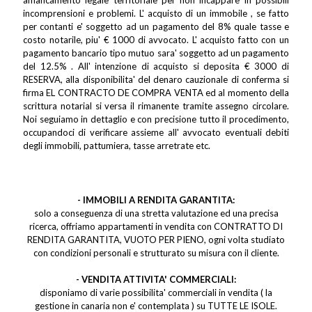
incomprensioni e problemi. L' acquisto di un immobile , se fatto
per contanti e' soggetto ad un pagamento del 8% quale tasse e
costo notarile, piu' € 1000 di avvocato. L' acquisto fatto con un
pagamento bancario tipo mutuo sara' soggetto ad un pagamento
del 12.5% . All' intenzione di acquisto si deposita € 3000 di
RESERVA, alla disponibilita' del denaro cauzionale di conferma si
firma EL CONTRACTO DE COMPRA VENTA ed al momento della
scrittura notarial si versa il rimanente tramite assegno circolare.
Noi seguiamo in dettaglio e con precisione tutto il procedimento,
occupandoci di verificare assieme all' avvocato eventuali debiti
degli immobili, pattumiera, tasse arretrate etc.
- IMMOBILI A RENDITA GARANTITA:
solo a conseguenza di una stretta valutazione ed una precisa
ricerca, offriamo appartamenti in vendita con CONTRATTO DI
RENDITA GARANTITA, VUOTO PER PIENO, ogni volta studiato
con condizioni personali e strutturato su misura con il cliente.
- VENDITA ATTIVITA' COMMERCIALI:
disponiamo di varie possibilita' commerciali in vendita ( la
gestione in canaria non e' contemplata ) su TUTTE LE ISOLE.