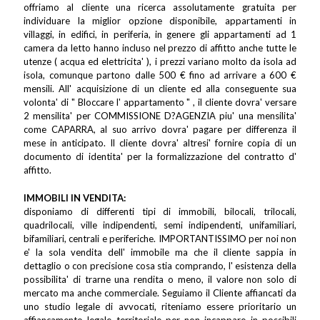
offriamo al cliente una ricerca assolutamente gratuita per
individuare la miglior opzione disponibile, appartamenti in
villaggi, in edifici, in periferia, in genere gli appartamenti ad 1
camera da letto hanno incluso nel prezzo di affitto anche tutte le
utenze ( acqua ed elettricita' ), i prezzi variano molto da isola ad
isola, comunque partono dalle 500 € fino ad arrivare a 600 €
mensili. All' acquisizione di un cliente ed alla conseguente sua
volonta' di " Bloccare l' appartamento " , il cliente dovra' versare
2 mensilita' per COMMISSIONE D?AGENZIA piu' una mensilita'
come CAPARRA, al suo arrivo dovra' pagare per differenza il
mese in anticipato. Il cliente dovra' altresi' fornire copia di un
documento di identita' per la formalizzazione del contratto d'
affitto.
IMMOBILI IN VENDITA:
disponiamo di differenti tipi di immobili, bilocali, trilocali,
quadrilocali, ville indipendenti, semi indipendenti, unifamiliari,
bifamiliari, centrali e periferiche. IMPORTANTISSIMO per noi non
e' la sola vendita dell' immobile ma che il cliente sappia in
dettaglio o con precisione cosa stia comprando, l' esistenza della
possibilita' di trarne una rendita o meno, il valore non solo di
mercato ma anche commerciale. Seguiamo il Cliente affiancati da
uno studio legale di avvocati, riteniamo essere prioritario un
affiancamento legale territoriale per non incappare in possibili