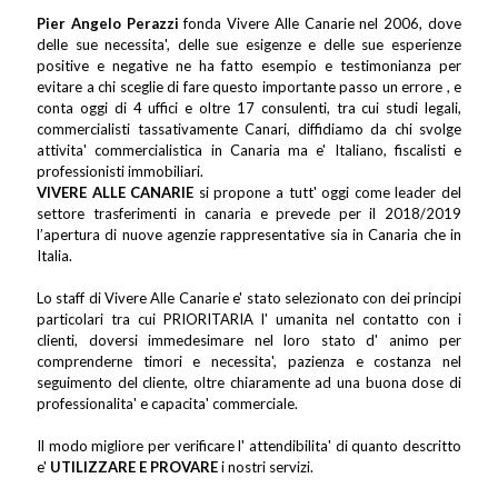
Pier Angelo Perazzi
fonda Vivere Alle Canarie nel 2006, dove
delle sue necessita', delle sue esigenze e delle sue esperienze
positive e negative ne ha fatto esempio e testimonianza per
evitare a chi sceglie di fare questo importante passo un errore , e
conta oggi di 4 uffici e oltre 17 consulenti, tra cui studi legali,
commercialisti tassativamente Canari, diffidiamo da chi svolge
attivita' commercialistica in Canaria ma e' Italiano, fiscalisti e
professionisti immobiliari.
VIVERE ALLE CANARIE
si propone a tutt' oggi come leader del
settore trasferimenti in canaria e prevede per il 2018/2019
l’apertura di nuove agenzie rappresentative sia in Canaria che in
Italia.
Lo staff di Vivere Alle Canarie e' stato selezionato con dei principi
particolari tra cui PRIORITARIA l' umanita nel contatto con i
clienti, doversi immedesimare nel loro stato d' animo per
comprenderne timori e necessita', pazienza e costanza nel
seguimento del cliente, oltre chiaramente ad una buona dose di
professionalita' e capacita' commerciale.
Il modo migliore per verificare l' attendibilita' di quanto descritto
e'
UTILIZZARE E PROVARE
i nostri servizi.