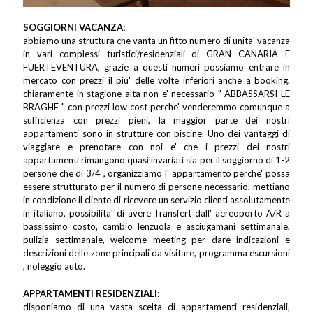
SOGGIORNI VACANZA:
abbiamo una struttura che vanta un fitto numero di unita' vacanza
in vari complessi turistici/residenziali di GRAN CANARIA E
FUERTEVENTURA, grazie a questi numeri possiamo entrare in
mercato con prezzi il piu' delle volte inferiori anche a booking,
chiaramente in stagione alta non e' necessario " ABBASSARSI LE
BRAGHE " con prezzi low cost perche' venderemmo comunque a
sufficienza con prezzi pieni, la maggior parte dei nostri
appartamenti sono in strutture con piscine. Uno dei vantaggi di
viaggiare e prenotare con noi e' che i prezzi dei nostri
appartamenti rimangono quasi invariati sia per il soggiorno di 1-2
persone che di 3/4 , organizziamo l' appartamento perche' possa
essere strutturato per il numero di persone necessario, mettiano
in condizione il cliente di ricevere un servizio clienti assolutamente
in italiano, possibilita' di avere Transfert dall' aereoporto A/R a
bassissimo costo, cambio lenzuola e asciugamani settimanale,
pulizia settimanale, welcome meeting per dare indicazioni e
descrizioni delle zone principali da visitare, programma escursioni
, noleggio auto.
APPARTAMENTI RESIDENZIALI:
disponiamo di una vasta scelta di appartamenti residenziali,