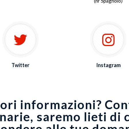
(nr Spagnolo)
Twitter
Instagram
ri informazioni? Cont
narie, saremo lieti di 
pondere alle tue doma