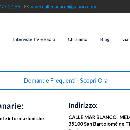
77 42 186
vivereallecanarie@yahoo.com
e
Interviste TV e Radio
Chi siamo
Blog
Gal
Domande Frequenti - Scopri Ora
anarie:
Indirizzo:
CALLE MAR BLANCO , ME
te le informazioni che
35100 San Bartolomé de Ti