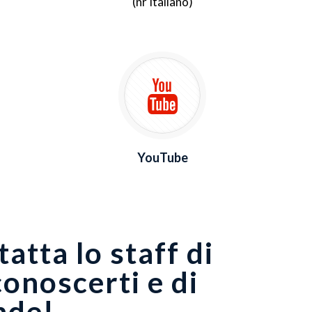
(nr Italiano)
YouTube
atta lo staff di
conoscerti e di
nde!