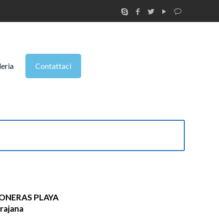
leria
Contattaci
LONERAS PLAYA
rajana