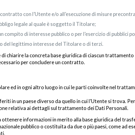
 contratto con l’Utente e/o all’esecuzione di misure precontra
ligo legale al quale è soggetto il Titolare;
 compito di interesse pubblico o per l’esercizio di pubblici pote
 del legittimo interesse del Titolare o di terzi.
di chiarire la concreta base giuridica di ciascun trattamento e
necessario per concludere un contratto.
lare ed in ogni altro luogo in cui le parti coinvolte nel tratta
riti in un paese diverso da quello in cui l’Utente si trova. Pe
ne relativa ai dettagli sul trattamento dei Dati Personali.
a ottenere informazioni in merito alla base giuridica del trasf
nazionale pubblico o costituita da due o più paesi, come ad e
ti.