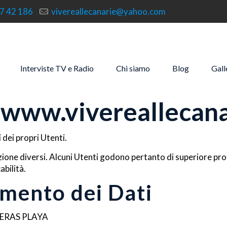
7 42 186
vivereallecanarie@yahoo.com
Interviste TV e Radio
Chi siamo
Blog
Gall
i
www.vivereallecan
 dei propri Utenti.
zione diversi. Alcuni Utenti godono pertanto di superiore prot
abilità.
amento dei Dati
NERAS PLAYA