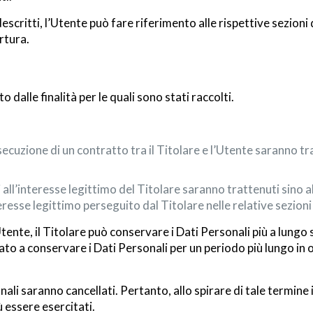
scritti, l’Utente può fare riferimento alle rispettive sezion
rtura.
o dalle finalità per le quali sono stati raccolti.
’esecuzione di un contratto tra il Titolare e l’Utente saranno 
ili all’interesse legittimo del Titolare saranno trattenuti sino
teresse legittimo perseguito dal Titolare nelle relative sezio
tente, il Titolare può conservare i Dati Personali più a lun
gato a conservare i Dati Personali per un periodo più lungo in
ali saranno cancellati. Pertanto, allo spirare di tale termine i
ù essere esercitati.