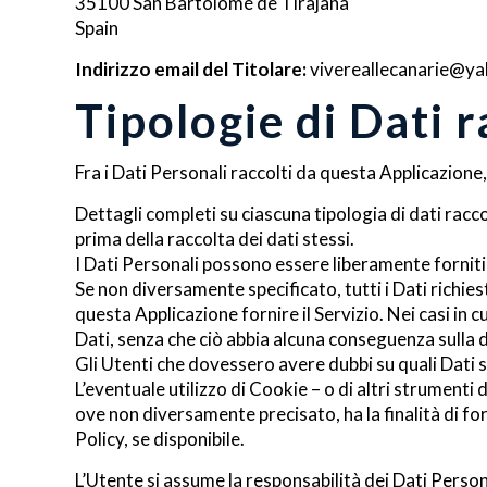
35100 San Bartolomé de Tirajana
Spain
Indirizzo email del Titolare:
vivereallecanarie@y
Tipologie di Dati r
Fra i Dati Personali raccolti da questa Applicazione
Dettagli completi su ciascuna tipologia di dati racco
prima della raccolta dei dati stessi.
I Dati Personali possono essere liberamente forniti 
Se non diversamente specificato, tutti i Dati richie
questa Applicazione fornire il Servizio. Nei casi in c
Dati, senza che ciò abbia alcuna conseguenza sulla di
Gli Utenti che dovessero avere dubbi su quali Dati s
L’eventuale utilizzo di Cookie – o di altri strumenti 
ove non diversamente precisato, ha la finalità di for
Policy, se disponibile.
L’Utente si assume la responsabilità dei Dati Persona