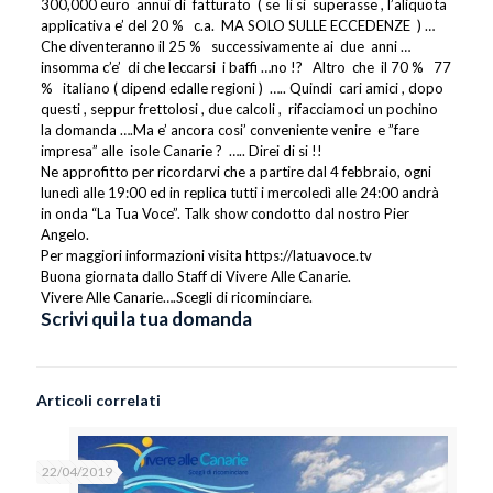
300,000 euro annui di fatturato ( se li si superasse , l’aliquota
applicativa e’ del 20 % c.a. MA SOLO SULLE ECCEDENZE ) …
Che diventeranno il 25 % successivamente ai due anni …
insomma c’e’ di che leccarsi i baffi …no !? Altro che il 70 % 77
% italiano ( dipend edalle regioni ) ….. Quindi cari amici , dopo
questi , seppur frettolosi , due calcoli , rifacciamoci un pochino
la domanda ….Ma e’ ancora cosi’ conveniente venire e ”fare
impresa” alle isole Canarie ? ….. Direi di si !!
Ne approfitto per ricordarvi che a partire dal 4 febbraio, ogni
lunedì alle 19:00 ed in replica tutti i mercoledì alle 24:00 andrà
in onda “La Tua Voce”. Talk show condotto dal nostro Pier
Angelo.
Per maggiori informazioni visita https://latuavoce.tv
Buona giornata dallo Staff di Vivere Alle Canarie.
Vivere Alle Canarie….Scegli di ricominciare.
Scrivi qui la tua domanda
Articoli correlati
22/04/2019