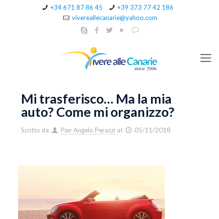
+34 671 87 86 45
+39 373 77 42 186
vivereallecanarie@yahoo.com
Mi trasferisco… Ma la mia
auto? Come mi organizzo?
Scritto da
Pier Angelo Perazzi
at
05/11/2018