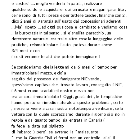
e
costosi
…. meglio venderla
in patria , realizzare ,
qualche
soldo
e
acquistare
qui
un usato
e magari
garantito ,
ce ne sono
di
tutti i prezzi e per tutte le tasche , finanche con 2
,
dico 2 anni
di
garanzia sull’ usato dai
concessionari aderenti
….Ma’
ripeto
… ad oggi
qualcosa
e’
cambiato e
vediamo
cosa
… la burocrazia in tal senso
, si
e’ snellita
parecchio , un
deterrente
naturale , era tra le
altre
cose la
lungaggine
delle
pratiche ,
reinmatricolare
l’auto , poteva durare
anche
3/4
mesi
e con
i
costi
veramente
alti
che
potete
immaginare
!
Se consideriamo
che la legge mi
da’ 6
mesi
di
tempo per
immatricolare il mezzo, e cio’ a
seguito
del
possesso
del
famigerato NIE verde ,
spessissimo
capitava che , trovato
lavoro , conseguito
il NIE ,
i
6 mesi
erano
scaduti e il nostro
mezzo
non
era
ancora
immatricolato !
Oggi , grazia dei
, le
tempistiche
hanno
posto
un rimedio naturale a
questo
problema
, certo
,
nessuno
viene
a casa
nostra
nottetempo a verificare , se la
vettura con
la
quale
scorazziamo
durante
il giorno si o
no
in
regola
e da
quanto tempo
sia
entrata
in Canaria (
fa
fede
la
data
sul
biglietto
di
imbarco
)
pero’
se
avremo
la
” malasuerte
”
che
la
Guardia Civil
ci
fermi
per
un
controllo , ai ai , il