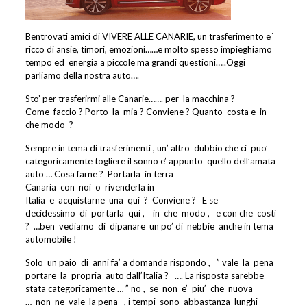
Bentrovati amici di VIVERE ALLE CANARIE, un trasferimento e´
ricco di ansie, timori, emozioni……e molto spesso impieghiamo
tempo ed energia a piccole ma grandi questioni…..Oggi
parliamo della nostra auto….
Sto’ per trasferirmi alle Canarie……. per
la macchina ?
Come
faccio ? Porto
la
mia ? Conviene ? Quanto
costa e
in
che modo
?
Sempre in tema di trasferimenti , un’ altro
dubbio che ci
puo’
categoricamente togliere il sonno e’ appunto
quello dell’amata
auto … Cosa farne ?
Portarla
in terra
Canaria
con
noi
o
rivenderla in
Italia
e
acquistarne
una
qui
?
Conviene ?
E se
decidessimo
di
portarla
qui ,
in
che
modo ,
e con che
costi
?
…ben
vediamo
di
dipanare
un po’ di
nebbie
anche in tema
automobile !
Solo
un paio
di
anni fa’ a domanda rispondo ,
” vale
la
pena
portare
la
propria
auto dall’Italia ?
…. La risposta sarebbe
stata categoricamente … ” no ,
se
non
e’
piu’
che
nuova
…
non
ne
vale
la pena
, i tempi
sono
abbastanza
lunghi