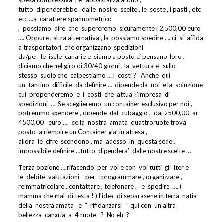
spesa complessiva
, e’
abbastanza arduo ,
tutto
dipenderebbe
dalle
nostre
scelte , le
soste , i pasti , etc
etc….a
carattere spannometrico
,
possiamo
dire
che
supereremo
sicuramente i 2,500,00 euro
…. Oppure , altra alternativa , la
possiamo spedire …. ci
si
affida
a trasportatori
che organizzano
spedizioni
da/per
le
isole
canarie e
siamo a posto ci pensano
loro ,
diciamo che nel giro di 30/40 giorni , la
vettura e’
sullo
stesso
suolo che
calpestiamo ….I
costi ?
Anche
qui
un
tantino
difficile
da definire …
dipende da
noi
e la
soluzione
cui
propenderemo
e
i
costi
che
attua
l’impresa
di
spedizioni
…. Se sceglieremo
un container esclusivo per noi ,
potremmo spendere , dipende
dal
cubaggio ,
dai 2500,00
ai
4500,00
euro ….
se la
nostra
amata
quattroruote trova
posto
a riempire un Container gia’ in attesa ,
allora
le
cifre
scendono , ma
adesso
in
questa sede ,
impossibile definire …tutto
dipendera’
dalle nostre scelte …
Terza opzione ….rifacendo
per
voi e con
voi tutti
gli
iter e
le
debite
valutazioni
per
: programmare , organizzare ,
reimmatricolare , contattare , telefonare ,
e
spedire
…. (
mamma che mal
di testa ! ) l’idea
di separasene in terra
natia
della
nostra amata
e
”
rifidanzarsi
” qui con
un’altra
bellezza
canaria
a
4 ruote
?
No eh
?