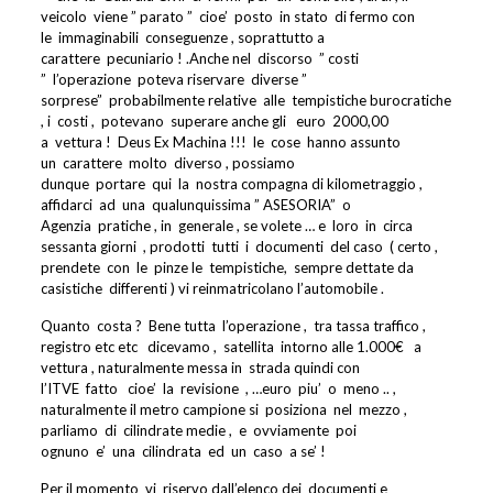
veicolo
viene ” parato ”
cioe’
posto
in stato
di fermo con
le
immaginabili
conseguenze , soprattutto a
carattere
pecuniario ! .Anche nel
discorso
” costi
”
l’operazione
poteva riservare
diverse ”
sorprese”
probabilmente relative
alle
tempistiche burocratiche
, i
costi ,
potevano
superare anche gli
euro
2000,00
a
vettura !
Deus Ex Machina !!!
le
cose
hanno assunto
un
carattere
molto
diverso , possiamo
dunque
portare
qui
la
nostra compagna di kilometraggio ,
affidarci
ad
una
qualunquissima ” ASESORIA”
o
Agenzia
pratiche , in
generale , se volete … e
loro
in
circa
sessanta giorni
, prodotti
tutti
i
documenti
del caso
( certo ,
prendete
con
le
pinze le
tempistiche,
sempre dettate da
casistiche
differenti ) vi reinmatricolano l’automobile .
Quanto
costa ?
Bene tutta
l’operazione ,
tra tassa traffico ,
registro etc etc
dicevamo ,
satellita
intorno alle 1.000€
a
vettura , naturalmente messa in
strada quindi con
l’ITVE
fatto
cioe’
la
revisione
, …euro
piu’
o
meno .. ,
naturalmente il metro campione si
posiziona
nel
mezzo ,
parliamo
di
cilindrate medie ,
e
ovviamente
poi
ognuno
e’
una
cilindrata
ed
un
caso
a se’ !
Per il momento
vi
riservo dall’elenco dei
documenti e