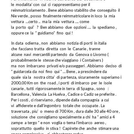
le
modalita’ con
cui
ci
rappresentiamo per il
reinmatricolamento . Bene abbiamo stabilito che
conseguito
il
Nie verde , posso
finalmente reimmatricolare in loco
la
mia
vettura
…certo ..
ma la
mia
vettura …. come
la
porto
qui’
?
Ben abbiamo
due
opzioni ….
la
spediamo ,
oppure ce
la
” guidiamo”
fino
qui !
In data
odierna , non
abbiamo
notizia di porti
in italia
che
facciano tratta
diretta
con
le
Canarie , tranne
alcune
navi
mercantili partendo
da
Genova o Livorno (
probabilmente le
stesse che viaggiano
i Containers )
ma
non
imbarcano
privati e/o passeggeri . Abbiamo
deciso
di
” guidarcela da
noi
fino
qui ” … Bene , a prescindere da
quale
sia la
nostra citta’
di partenza, sicuramente
superiamo i
2000,00 Km on
the
road , i porti
di imbarco
per
le
isole
canarie , tutti
rigorosamente in terra
di Spagna , sono
:
Barcellona , Valencia
La Huelva , Cadice o Cadiz se preferite .
Per i costi , ci riserviamo , dipende dalla compagnia
a cui
vi
affiderete e dall’ingombro
totale che
occupate . La
traversata , piu’
o
meno di 700 Km , dura dalle 30 alle 40 ore ,
soluzione
che
consigliamo specialmente a chi
ha ” amici a 4
zampe
a tergo ” e non
voglia o tema l’imbarco
aereo ,
soprattutto
quello
in stiva !
Capirete che
anche
stimare una