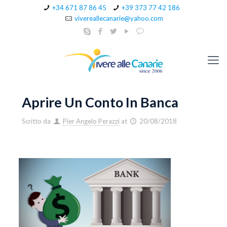
+34 671 87 86 45
+39 373 77 42 186
vivereallecanarie@yahoo.com
Aprire Un Conto In Banca
Scritto da
Pier Angelo Perazzi
at
20/08/2018