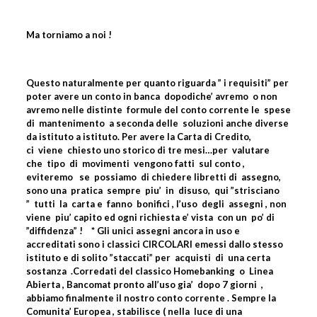
Ma torniamo a noi !
Questo naturalmente per quanto riguarda ” i requisiti” per
poter avere un conto in banca
dopodiche’ avremo
o non
avremo nelle distinte
formule del conto corrente le
spese
di
mantenimento
a seconda delle
soluzioni anche diverse
da istituto a istituto. Per avere la Carta di Credito,
ci
viene
chiesto uno storico di tre mesi…per
valutare
che
tipo
di
movimenti
vengono fatti
sul conto ,
eviteremo
se
possiamo
di chiedere libretti di
assegno,
sono una
pratica
sempre
piu’
in
disuso,
qui ”strisciano
”
tutti
la
carta e
fanno
bonifici , l’uso
degli
assegni , non
viene
piu’ capito ed ogni richiesta e’ vista
con un
po’ di
”diffidenza” !
* Gli unici assegni ancora in uso e
accreditati sono i classici CIRCOLARI emessi dallo stesso
istituto e di solito ”staccati” per
acquisti
di
una certa
sostanza
.Corredati del classico Homebanking
o
Linea
Abierta , Bancomat pronto all’uso gia’
dopo 7 giorni
,
abbiamo finalmente il nostro conto corrente . Sempre la
Comunita’ Europea , stabilisce ( nella
luce di una