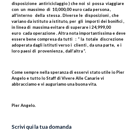
disposizione
antiriciclaggio ) che noi
si
possa
viaggiare
con
un
massimo
di
10,000,00 euro cada persona ,
all’interno
della
stessa . Diverse le
disposizioni , che
variano da istituto a istituto, per
gli
importi dei bonifici ,
in linea di
massima evitare di superare i 24,999,00
euro
cada operazione . Altra nota importantissima e deve
essere bene compresa da tutti
:
” la
totale
discrezione
adoperata dagli istituti verso i
clienti , da una parte,
e i
loro paesi di
provenienza , dall’altra ”.
Come sempre nella speranza di esservi stato utile io Pier
Angelo e tutto lo Staff di Vivere Alle Canarie vi
abbracciamo e vi auguriamo una buona vita.
Pier Angelo.
Scrivi qui la tua domanda