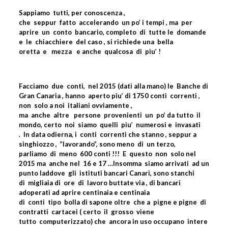
Sappiamo
tutti, per conoscenza ,
che
seppur
fatto
accelerando
un po’ i tempi , ma
per
aprire
un
conto
bancario, completo
di
tutte le
domande
e
le
chiacchiere
del caso , si richiede una
bella
oretta
e
mezza
e anche
qualcosa
di
piu’ !
Facciamo
due
conti,
nel 2015 (dati alla mano) le
Banche di
Gran Canaria , hanno
aperto piu’ di 1750 conti
correnti ,
non
solo a noi
italiani ovviamente ,
ma
anche
altre
persone
provenienti
un
po’ da tutto
il
mondo, certo
noi
siamo
quelli
piu’
numerosi e
invasati
.
In data odierna, i
conti
correnti che stanno , seppur a
singhiozzo ,
”lavorando”, sono meno
di
un terzo,
parliamo
di
meno
600 conti !!!
E
questo
non
solo nel
2015 ma
anche nel
16 e 17 …Insomma
siamo arrivati
ad un
punto laddove
gli
istituti bancari Canari, sono stanchi
di
migliaia di
ore
di
lavoro buttate via , di bancari
adoperati ad aprire centinaia e centinaia
di
conti
tipo
bolla di sapone oltre
che a
pigne e pigne
di
contratti
cartacei ( certo
il
grosso
viene
tutto
computerizzato) che
ancora in uso occupano
intere