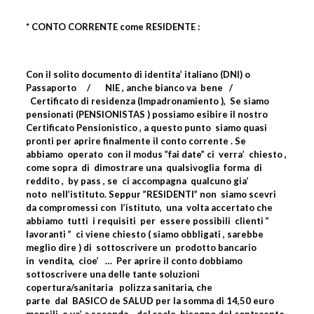
* CONTO CORRENTE come RESIDENTE :
Con il solito documento di identita’ italiano (DNI) o
Passaporto
/
NIE , anche bianco va
bene
/
Certificato di residenza (Impadronamiento ),
Se siamo
pensionati (PENSIONISTAS ) possiamo esibire il nostro
Certificato Pensionistico , a questo punto
siamo quasi
pronti per aprire finalmente il conto corrente . Se
abbiamo
operato
con il modus ”fai date” ci
verra’
chiesto ,
come sopra
di
dimostrare una
qualsivoglia
forma
di
reddito ,
by pass , se
ci accompagna
qualcuno gia’
noto
nell’istituto. Seppur ”RESIDENTI” non
siamo scevri
da compromessi con
l’istituto,
una
volta accertato che
abbiamo
tutti
i requisiti
per
essere possibili
clienti ”
lavoranti ”
ci viene chiesto ( siamo obbligati , sarebbe
meglio dire ) di
sottoscrivere un
prodotto bancario
in
vendita,
cioe’
…
Per aprire il conto dobbiamo
sottoscrivere una delle tante soluzioni
copertura/sanitaria
polizza sanitaria, che
parte
dal
BASICO de SALUD per la somma di 14,50 euro
mensili
e va’ a seconda ,
del reale
bisogno del contraente