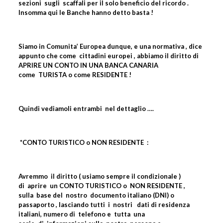
sezioni
sugli
scaffali per il solo beneficio del ricordo .
Insomma qui le Banche hanno detto basta !
Siamo in Comunita’ Europea dunque, e una normativa , dice
appunto che come
cittadini europei , abbiamo il diritto di
APRIRE UN CONTO IN UNA BANCA CANARIA
come
TURISTA o come RESIDENTE !
Quindi vediamoli entrambi
nel dettaglio ….
*CONTO TURISTICO o NON RESIDENTE
:
Avremmo
il diritto ( usiamo sempre il condizionale )
di
aprire
un CONTO TURISTICO o
NON RESIDENTE ,
sulla
base del
nostro
documento italiano (DNI) o
passaporto , lasciando tutti
i
nostri
dati di residenza
italiani, numero di
telefono e
tutta
una