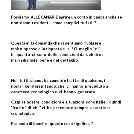
Possiamo
ALLE CANARIE
aprire un conto in banca anche se
non siamo
residenti , come semplici turisti
?
Questa e’
la domanda che ci sentiamo rivolgere
molto
spesso e la risposta e’
si ! O
meglio ” ni”
in
quanto
ci
sono
delle
condizioni da
definire ,
ma
vediamole
bene e nel dettaglio.
Noi
tutti
siamo , fisicamente frutto
di qualcuno, i
nostri
genitori intendo, che
ci
hanno
preceduto a
carattere
cronologico e
ci
hanno
generato.
Oggi
le nostre
condizioni e situazioni
sono figlie ,
quindi
”frutto ” di
chi ” ci
ha
preceduto sempre a carattere
cronologico.
Parlando di banche , questo cosa significa
?