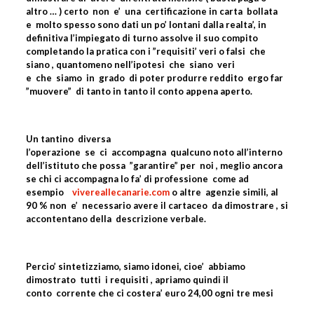
altro … ) certo
non
e’
una
certificazione in carta
bollata
e
molto spesso sono dati un po’ lontani dalla realta’, in
definitiva l’impiegato di turno assolve il suo compito
completando la pratica con i ”requisiti’ veri o falsi
che
siano , quantomeno nell’ipotesi
che
siano
veri
e
che
siamo
in
grado
di poter produrre reddito
ergo far
”muovere”
di tanto in tanto il conto appena aperto.
Un tantino
diversa
l’operazione
se
ci
accompagna
qualcuno noto all’interno
dell’istituto che possa
”garantire” per
noi , meglio ancora
se chi ci accompagna lo fa’ di professione
come ad
esempio
vivereallecanarie.com
o altre
agenzie simili, al
90 % non
e’
necessario avere il cartaceo
da dimostrare , si
accontentano della
descrizione verbale.
Percio’ sintetizziamo, siamo idonei, cioe’
abbiamo
dimostrato
tutti
i requisiti , apriamo quindi il
conto
corrente che ci costera’ euro 24,00 ogni tre mesi