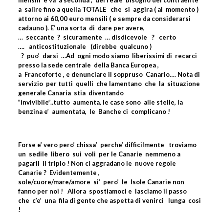
a
salire fino a quella TOTALE
che
si
aggira ( al
momento )
attorno ai 60,00 euro mensili ( e sempre da considerarsi
cadauno ). E’ una sorta
di
dare per avere,
…
seccante
?
sicuramente
… disdicevole
?
certo
….
anticostituzionale
(direbbe
qualcuno )
?
puo’
darsi
…Ad
ogni modo siamo
liberissimi di
recarci
presso la sede centrale
della Banca Europea ,
a
Francoforte , e denunciare il
soppruso
Canario…. Nota di
servizio
per tutti
quelli
che lamentano
che
la
situazione
generale Canaria
stia
diventando
”invivibile”..tutto
aumenta, le case sono
alle stelle, la
benzina e’
aumentata,
le
Banche ci
complicano !
Forse e’ vero pero’ chissa’
perche’ difficilmente
troviamo
un
sedile
libero
sui
voli
per le Canarie
nemmeno a
pagarli
il triplo ! Non ci aggradano le
nuove regole
Canarie ?
Evidentemente ,
sole/cuore/mare/amore
si’
pero’
le
Isole Canarie non
fanno per noi !
Allora
spostiamoci e
lasciamo il passo
che
c’e’
una
fila di gente che aspetta di venirci
lunga
cosi
!