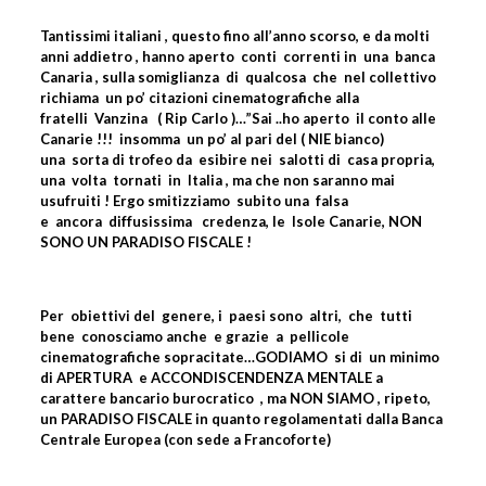
Tantissimi italiani , questo fino all’anno scorso, e da molti
anni addietro , hanno aperto
conti
correnti in
una
banca
Canaria , sulla somiglianza
di
qualcosa
che
nel collettivo
richiama
un po’ citazioni cinematografiche alla
fratelli
Vanzina
( Rip Carlo )…”Sai ..ho aperto
il conto alle
Canarie !!!
insomma
un po’ al pari del ( NIE bianco)
una
sorta di trofeo da
esibire nei
salotti di
casa propria,
una
volta
tornati
in
Italia , ma che non saranno mai
usufruiti ! Ergo smitizziamo
subito una
falsa
e
ancora
diffusissima
credenza, le
Isole Canarie, NON
SONO UN PARADISO FISCALE !
Per
obiettivi del
genere, i
paesi sono
altri,
che
tutti
bene
conosciamo anche
e grazie
a
pellicole
cinematografiche sopracitate…GODIAMO
si di
un minimo
di APERTURA
e ACCONDISCENDENZA MENTALE a
carattere bancario burocratico
, ma NON SIAMO , ripeto,
un PARADISO FISCALE in quanto regolamentati dalla Banca
Centrale Europea (con sede a Francoforte)