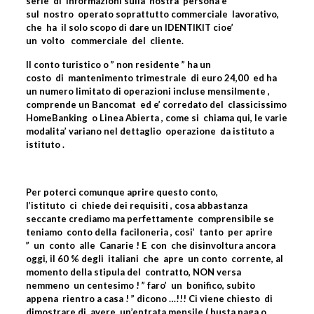
serie
di
informazioni sulla
nostra
persona e
sul
nostro
operato soprattutto commerciale
lavorativo,
che
ha
il solo scopo di dare un IDENTIKIT cioe’
un
volto
commerciale
del
cliente.
Il conto turistico o ” non residente ” ha un
costo
di
mantenimento trimestrale
di euro 24,00
ed ha
un numero limitato di operazioni incluse mensilmente ,
comprende un Bancomat
ed e’ corredato del
classicissimo
HomeBanking
o Linea Abierta , come si
chiama qui, le varie
modalita’ variano nel dettaglio
operazione
da istituto a
istituto .
Per poterci comunque aprire questo conto,
l’istituto
ci
chiede dei requisiti , cosa abbastanza
seccante crediamo ma perfettamente
comprensibile se
teniamo
conto della
faciloneria , cosi’
tanto
per aprire
”
un
conto
alle
Canarie ! E
con
che disinvoltura ancora
oggi, il 60 % degli
italiani
che
apre
un conto
corrente, al
momento della stipula del
contratto, NON versa
nemmeno
un centesimo ! ” faro’
un
bonifico, subito
appena
rientro a casa ! ” dicono …!!! Ci viene chiesto
di
dimostrare di
avere
un’entrata mensile ( busta paga o