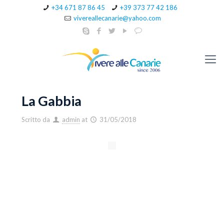
+34 671 87 86 45
+39 373 77 42 186
vivereallecanarie@yahoo.com
La Gabbia
Scritto da
admin
at
31/05/2018