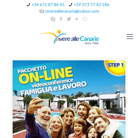
+34 671 87 86 45
+39 373 77 42 186
vivereallecanarie@yahoo.com