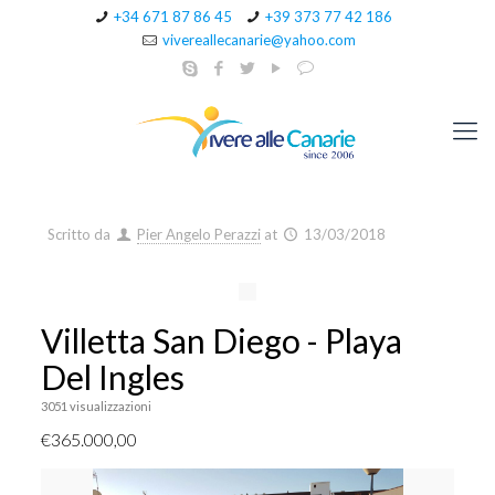
+34 671 87 86 45
+39 373 77 42 186
vivereallecanarie@yahoo.com
Scritto da
Pier Angelo Perazzi
at
13/03/2018
Villetta San Diego - Playa
Del Ingles
3051 visualizzazioni
€365.000,00